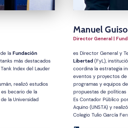
Manuel Guis
Director General | Fun
 de la
Fundación
es Director General y T
k tanks más destacados
Libertad
(FyL), institu
 Tank Index del Lauder
coordina la estrategia i
eventos y proyectos de i
mán, realizó estudios
programas y equipos de 
y es becario de la
propuestas de políticas 
 de la Universidad
Es Contador Público por
Aquino (UNSTA) y realizó
Colegio Tulio García Fe