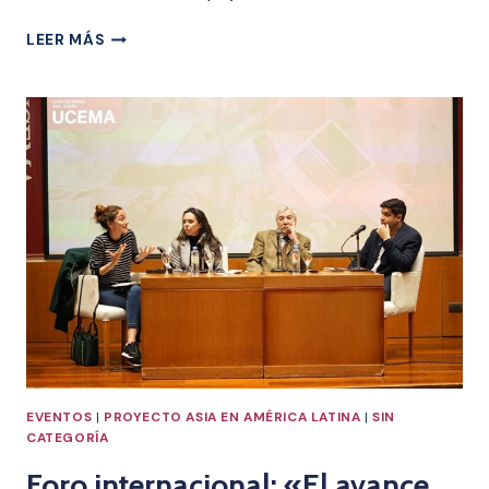
FUNDACIÓN
LEER MÁS
FEDERALISMO
Y
LIBERTAD
PRESENTÓ
LOS
RESULTADOS
DEL
PROYECTO
“LITIO
Y
DEMOCRACIA”
EVENTOS
|
PROYECTO ASIA EN AMÉRICA LATINA
|
SIN
CATEGORÍA
Foro internacional: «El avance